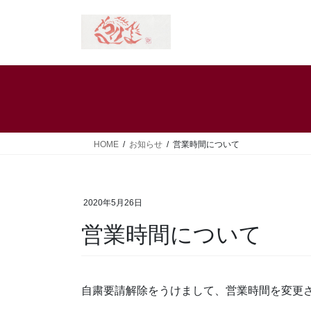
コ
ナ
ン
ビ
テ
ゲ
ン
ー
ツ
シ
へ
ョ
ス
ン
キ
に
ッ
移
HOME
お知らせ
営業時間について
プ
動
2020年5月26日
営業時間について
自粛要請解除をうけまして、営業時間を変更