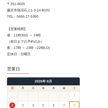
〒251-0025
藤沢市鵠沼石上1-3-14-B102
TEL：0466-27-5360
【営業時間】
昼：11時30分 ～ 14時
（前日までの予約のみ）
夜：17時 ～ 23時（22時LO)
定休日：日曜日
営業日
2026年 8月
日
月
火
水
木
金
土
1
2
3
4
5
6
7
8