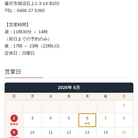
藤沢市鵠沼石上1-3-14-B102
TEL：0466-27-5360
【営業時間】
昼：11時30分 ～ 14時
（前日までの予約のみ）
夜：17時 ～ 23時（22時LO)
定休日：日曜日
営業日
2026年 8月
日
月
火
水
木
金
土
1
2
3
4
5
6
7
8
今日
定休日
9
10
11
12
13
14
15